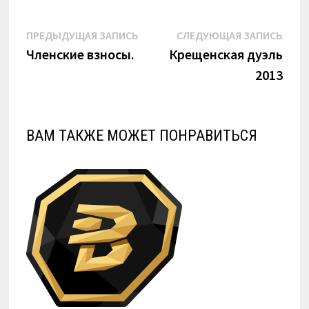
Навигация
Предыдущая
Сле
ПРЕДЫДУЩАЯ ЗАПИСЬ
СЛЕДУЮЩАЯ ЗАПИСЬ
запись:
запи
Членские взносы.
Крещенская дуэль
по
2013
записям
ВАМ ТАКЖЕ МОЖЕТ ПОНРАВИТЬСЯ