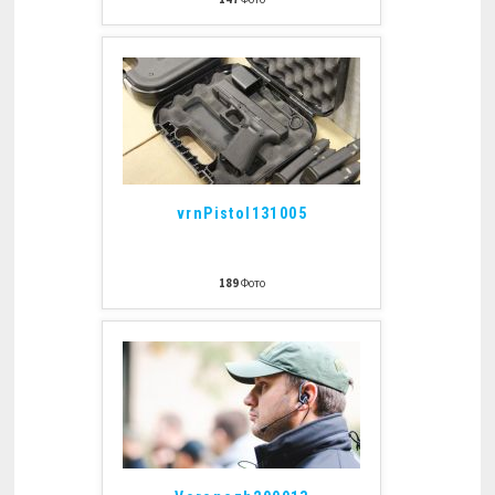
vrnPistol131005
189
Фото