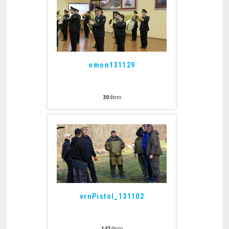
omon131129
30
Фото
vrnPistol_131102
147
Фото