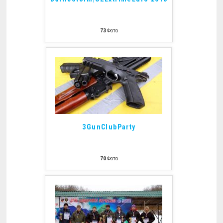
73
Фото
3GunClubParty
70
Фото