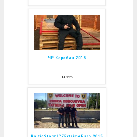
ЧР Карабин 2015
14
Фото
BalticStorm|CZExtrimeEuro 2015