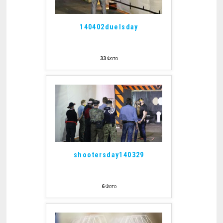
140402duelsday
33
Фото
shootersday140329
6
Фото