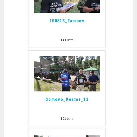
100813_Tambov
143
Фото
Somovo_Koster_13
101
Фото