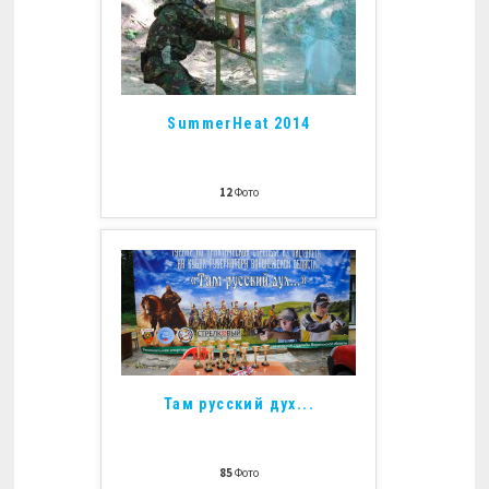
SummerHeat 2014
12
Фото
Там русский дух...
85
Фото