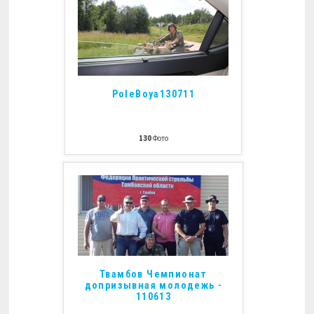
PoleBoya130711
130
Фото
Твамбов Чемпионат
допризывная молодежь -
110613