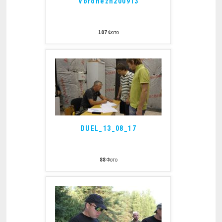
Voronezh200913
107
Фото
DUEL_13_08_17
88
Фото