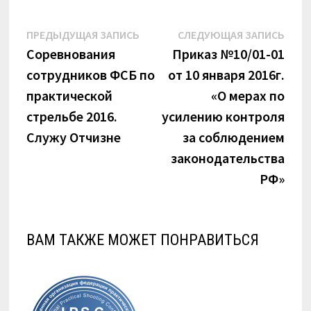
Навигация
Предыдущая
Сле
ПРЕДЫДУЩАЯ ЗАПИСЬ
СЛЕДУЮЩАЯ ЗАПИСЬ
запись:
запи
Соревнования
Приказ №10/01-01
по
сотрудников ФСБ по
от 10 января 2016г.
записям
практической
«О мерах по
стрельбе 2016.
усилению контроля
Служу Отчизне
за соблюдением
законодательства
РФ»
ВАМ ТАКЖЕ МОЖЕТ ПОНРАВИТЬСЯ