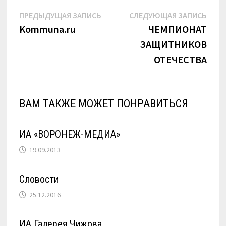
Навигация
Предыдущая
Сле
ПРЕДЫДУЩАЯ ЗАПИСЬ
СЛЕДУЮЩАЯ ЗАПИСЬ
запись:
запи
Kommuna.ru
ЧЕМПИОНАТ
по
ЗАЩИТНИКОВ
записям
ОТЕЧЕСТВА
ВАМ ТАКЖЕ МОЖЕТ ПОНРАВИТЬСЯ
ИА «ВОРОНЕЖ-МЕДИА»
19.09.2013
Словости
25.12.2016
ИА Галерея Чижова