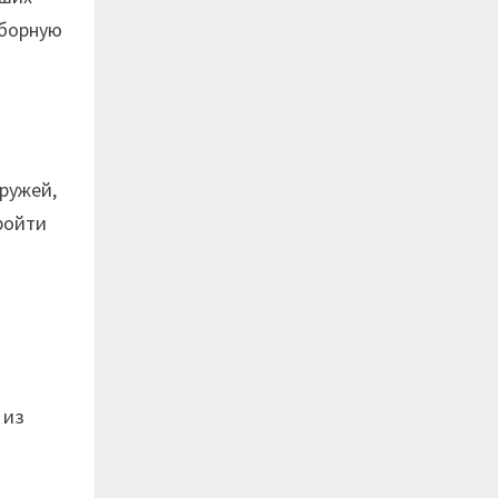
сборную
 ружей,
пройти
 из