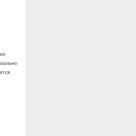
ких
циально
ется