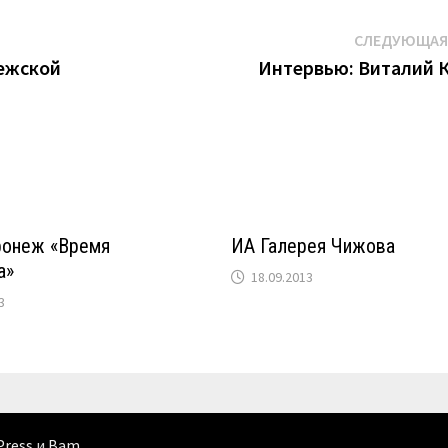
СЛЕДУЮЩАЯ
нежской
Интервью: Виталий 
ронеж «Время
ИА Галерея Чижова
а»
18.09.2013
3
Press
и
Bam
.