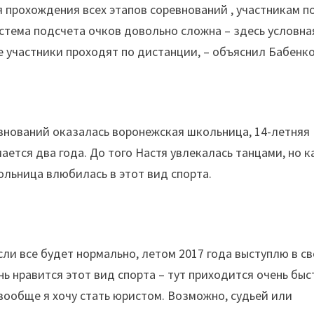
я прохождения всех этапов соревнований , участникам п
стема подсчета очков довольно сложна – здесь условна
е участники проходят по дистанции, – объяснил Бабенко
внований оказалась воронежская школьница, 14-летняя
ется два года. До того Настя увлекалась танцами, но к
ольница влюбилась в этот вид спорта.
сли все будет нормально, летом 2017 года выступлю в с
нь нравится этот вид спорта – тут приходится очень быс
вообще я хочу стать юристом. Возможно, судьей или