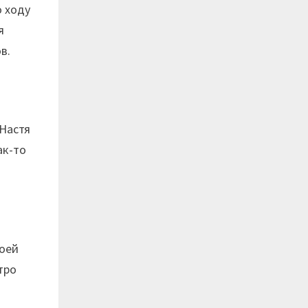
о ходу
я
в.
 Настя
ак-то
воей
тро