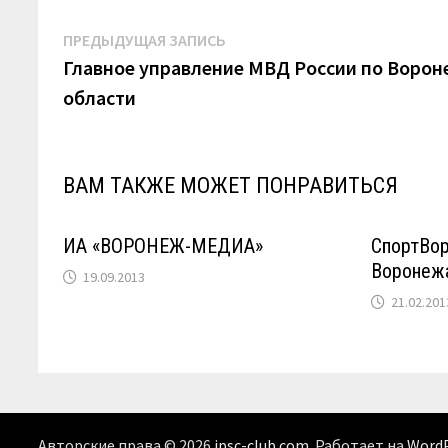
Навигация
Предыдущая
ПРЕДЫДУЩАЯ ЗАПИСЬ
запись:
Главное управление МВД России по Воро
по
области
записям
ВАМ ТАКЖЕ МОЖЕТ ПОНРАВИТЬСЯ
ИА «ВОРОНЕЖ-МЕДИА»
СпортВо
Воронеж
19.09.2013
21.02.201
Авторские права © 2026
ipsc-club.com
. Работает на
Word