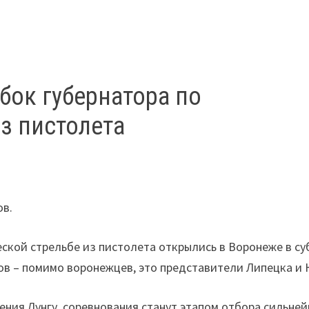
бок губернатора по
з пистолета
ов.
ской стрельбе из пистолета открылись в Воронеже в су
ов – помимо воронежцев, это представители Липецка и 
ения Лунгу, соревнования станут этапом отбора сильне