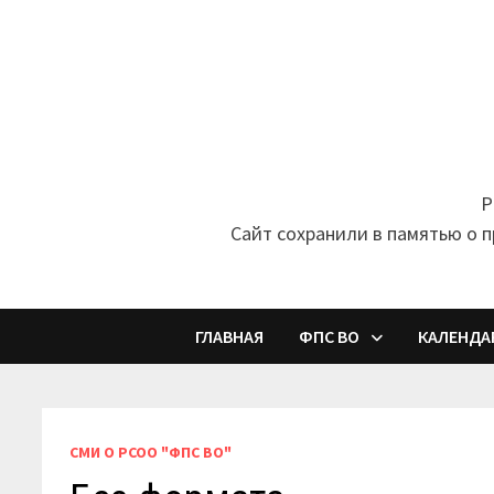
Перейти
к
содержимому
Р
Cайт сохранили в памятью о 
ГЛАВНАЯ
ФПС ВО
КАЛЕНДА
СМИ О РСОО "ФПС ВО"