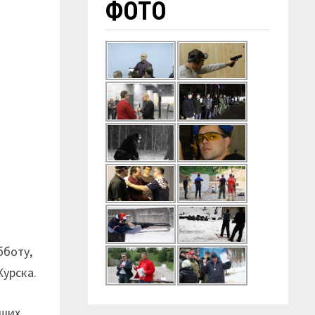
ФОТО
бботу,
Курска.
йших